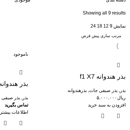
Showing all 9 results
نمایش
9
12
18
24
ناموجود
بذر هندوانه f1 X7
بذر هندوانه آ
بذر
,
بذر صیفی جات
,
بذرهندوانه
ریال
۵.۰۰۰.۰۰۰
بذر
,
بذر صیفی 
افزودن به سبد خرید
تماس بگیرید
اطلاعات بیشتر