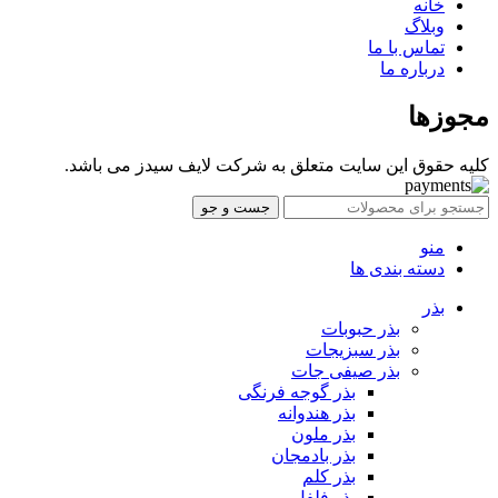
خانه
وبلاگ
تماس با ما
درباره ما
مجوزها
کلیه حقوق این سایت متعلق به شرکت لایف سیدز می باشد.
جست و جو
منو
دسته بندی ها
بذر
بذر حبوبات
بذر سبزیجات
بذر صیفی جات
بذر گوجه فرنگی
بذر هندوانه
بذر ملون
بذر بادمجان
بذر کلم
بذر فلفل