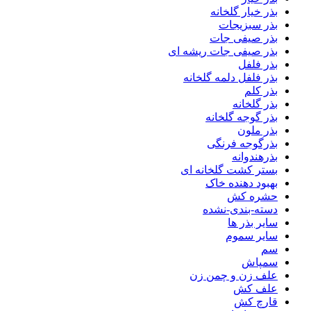
بذر خیار گلخانه
بذر سبزیجات
بذر صیفی جات
بذر صیفی جات ریشه ای
بذر فلفل
بذر فلفل دلمه گلخانه
بذر کلم
بذر گلخانه
بذر گوجه گلخانه
بذر ملون
بذرگوجه فرنگی
بذرهندوانه
بستر کشت گلخانه ای
بهبود دهنده خاک
حشره کش
دسته-بندی-نشده
سایر بذر ها
سایر سموم
سم
سمپاش
علف زن و چمن زن
علف کش
قارچ کش