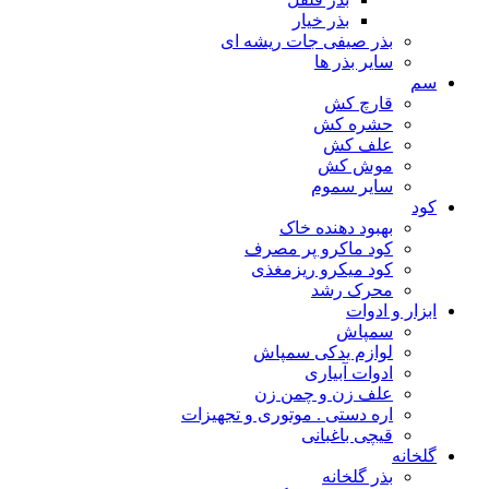
بذر خیار
بذر صیفی جات ریشه ای
سایر بذر ها
سم
قارچ کش
حشره کش
علف کش
موش کش
سایر سموم
کود
بهبود دهنده خاک
کود ماکرو پر مصرف
کود میکرو ریزمغذی
محرک رشد
ابزار و ادوات
سمپاش
لوازم یدکی سمپاش
ادوات آبیاری
علف زن و چمن زن
اره دستی . موتوری و تجهیزات
قیچی باغبانی
گلخانه
بذر گلخانه