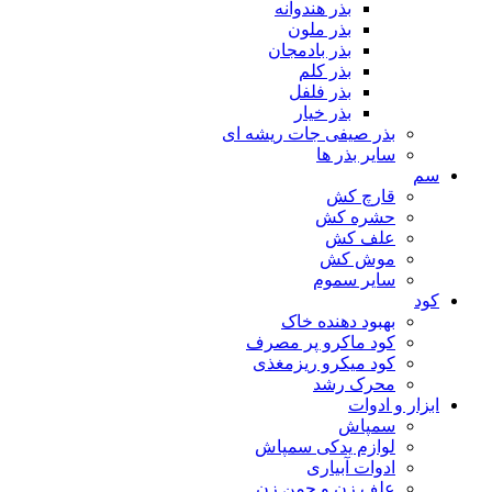
بذر هندوانه
بذر ملون
بذر بادمجان
بذر کلم
بذر فلفل
بذر خیار
بذر صیفی جات ریشه ای
سایر بذر ها
سم
قارچ کش
حشره کش
علف کش
موش کش
سایر سموم
کود
بهبود دهنده خاک
کود ماکرو پر مصرف
کود میکرو ریزمغذی
محرک رشد
ابزار و ادوات
سمپاش
لوازم یدکی سمپاش
ادوات آبیاری
علف زن و چمن زن