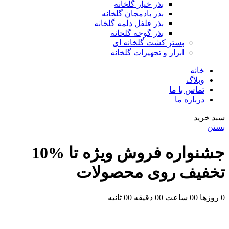
بذر خیار گلخانه
بذر بادمجان گلخانه
بذر فلفل دلمه گلخانه
بذر گوجه گلخانه
بستر کشت گلخانه ای
ابزار و تجهیزات گلخانه
خانه
وبلاگ
تماس با ما
درباره ما
سبد خرید
بستن
جشنواره فروش ویژه تا %10
تخفیف روی محصولات
0
روزها
00
ساعت
00
دقیقه
00
ثانیه