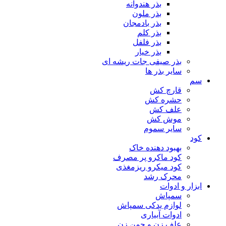
بذر هندوانه
بذر ملون
بذر بادمجان
بذر کلم
بذر فلفل
بذر خیار
بذر صیفی جات ریشه ای
سایر بذر ها
سم
قارچ کش
حشره کش
علف کش
موش کش
سایر سموم
کود
بهبود دهنده خاک
کود ماکرو پر مصرف
کود میکرو ریزمغذی
محرک رشد
ابزار و ادوات
سمپاش
لوازم یدکی سمپاش
ادوات آبیاری
علف زن و چمن زن