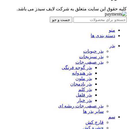
کلیه حقوق این سایت متعلق به شرکت لایف سیدز می باشد.
جست و جو
منو
دسته بندی ها
بذر
بذر حبوبات
بذر سبزیجات
بذر صیفی جات
بذر گوجه فرنگی
بذر هندوانه
بذر ملون
بذر بادمجان
بذر کلم
بذر فلفل
بذر خیار
بذر صیفی جات ریشه ای
سایر بذر ها
سم
قارچ کش
حشره کش