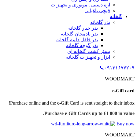
اره دستی . موتوری و تجهیزات
قیچی باغبانی
گلخانه
بذر گلخانه
بذر خیار گلخانه
بذر بادمجان گلخانه
بذر فلفل دلمه گلخانه
بذر گوجه گلخانه
بستر کشت گلخانه ای
ابزار و تجهیزات گلخانه
۰۹۱۳۱۶۷۷۲۰۹📞
WOODMART
e-Gift card
Purchase online and the e-Gift Card is sent straight to their inbox!
Purchase e-Gift Cards up to €1 000 in value.
Buy now
WOODMART