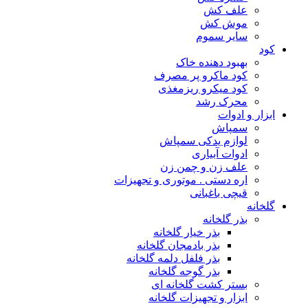
علف کش
موش کش
سایر سموم
کود
بهبود دهنده خاک
کود ماکرو پر مصرف
کود میکرو ریزمغذی
محرک رشد
ابزار و ادوات
سمپاش
لوازم یدکی سمپاش
ادوات آبیاری
علف زن و چمن زن
اره دستی . موتوری و تجهیزات
قیچی باغبانی
گلخانه
بذر گلخانه
بذر خیار گلخانه
بذر بادمجان گلخانه
بذر فلفل دلمه گلخانه
بذر گوجه گلخانه
بستر کشت گلخانه ای
ابزار و تجهیزات گلخانه